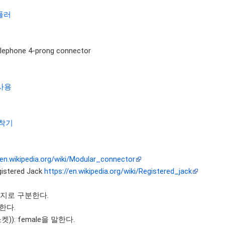
커플러
lephone 4-prong connector
사용
착기
/en.wikipedia.org/wiki/Modular_connector
stered Jack
https://en.wikipedia.org/wiki/Registered_jack
가지로 구분한다.
말한다.
(소켓)): female을 말한다.