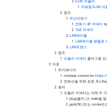
RJ45 커플러
차폐용 RJ45 
참조
유선전화기
전화기 4P 커넥터
te
TAE 커넥터
LAN케이블
LAN케이블 병렬로 
LAN트랜스
참조
모듈라 커넥터
플러그용
압
자료
위키페디아
modular connector
https:/
전화선을 위한 표준, RJ; Regi
용어
모듈라 커넥터는 아래 두 
plug(플러그): male을 
jack(잭) (또는 socket