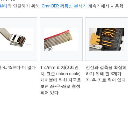
프린터
와 연결하기 위해,
OmniBER 광통신 분석기
계측기에서 사용함
핀 RJ45보다 더 넓다
1.27mm 피치(0.05인
전선과 접촉을 확실히
치, 표준 ribbon cable)
하기 위해 핀 3개가
케이블에 찍힌 자국을
좌-우-좌로 휘어 있다.
보면 좌-우-좌로 형성
되어 있다.