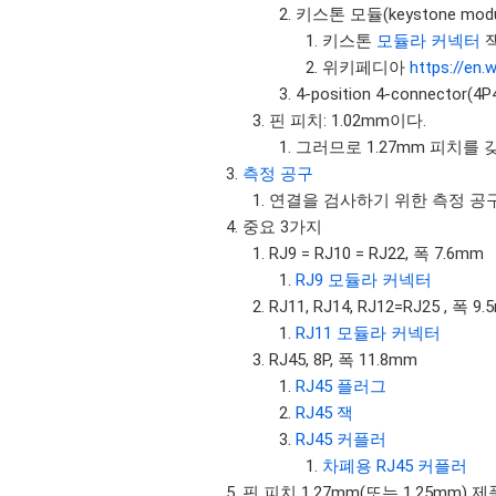
키스톤 모듈(keystone modu
키스톤
모듈라 커넥터
위키페디아
https://en.
4-position 4-connector(4
핀 피치: 1.02mm이다.
그러므로 1.27mm 피치를
측정 공구
연결을 검사하기 위한 측정 공
중요 3가지
RJ9 = RJ10 = RJ22, 폭 7.6mm
RJ9 모듈라 커넥터
RJ11, RJ14, RJ12=RJ25 ,
RJ11 모듈라 커넥터
RJ45, 8P, 폭 11.8mm
RJ45 플러그
RJ45 잭
RJ45 커플러
차폐용 RJ45 커플러
핀 피치 1.27mm(또는 1.25mm) 제품