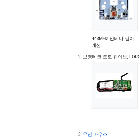
448MHz 안테나 길이
계산
보영테크 로로 웨이브, LORO Wav
무선 마우스