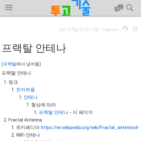
4년, 167일, 5시간, 13분
-
Togotech
로그인
프랙탈 안테나
대문
(
프랙탈
에서 넘어옴)
프랙탈 안테나
회사명 :
링크
투고기술
전자부품
| 대표 : 김명기 | 사업자번호 : 142-08-78939
안테나
전화 : 031-8065-5299 | 주소 : (16954)) 경기도 용인시 기흥구 흥덕1
형상에 따라
로 13, B동(complex동) 1213호(영덕동,흥덕IT밸리)
프랙탈 안테나
- 이 페이지
COPYRIGHT (C) 투고기술 ALL RIGHTS RESEVED
Fractal Antenna
투고기술 위키 저작권
위키페디아
https://en.wikipedia.org/wiki/Fractal_antenna
WiFi 안테나