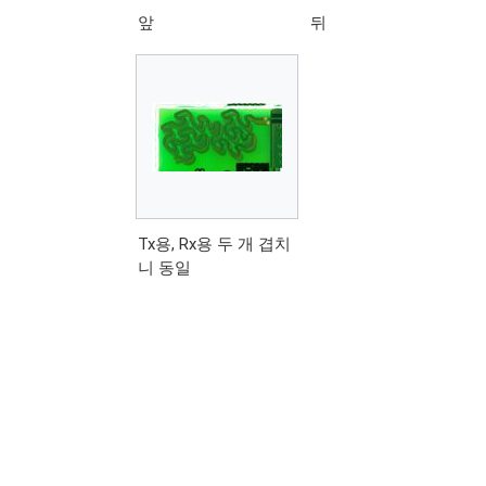
앞
뒤
Tx용, Rx용 두 개 겹치
니 동일