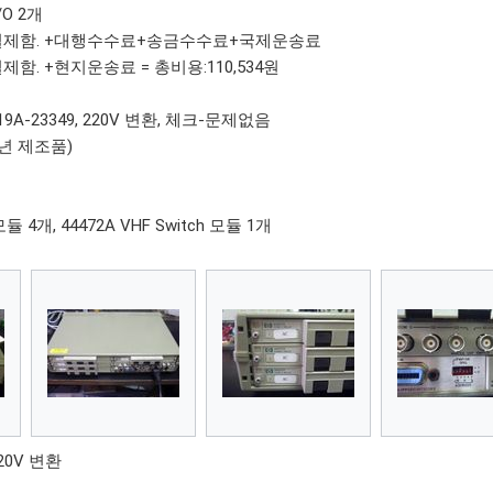
/O 2개
원 1차 결제함. +대행수수료+송금수수료+국제운송료
2차 결제함. +현지운송료 = 총비용:110,534원
2719A-23349, 220V 변환, 체크-문제없음
988년 제조품)
 모듈 4개, 44472A VHF Switch 모듈 1개
220V 변환