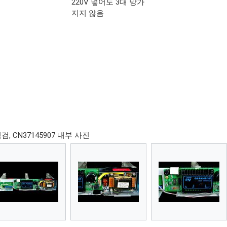
.
220V 넣어도 3대 망가
지지 않음
검, CN37145907 내부 사진