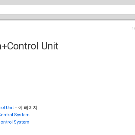
1
+Control Unit
ol Unit
- 이 페이지
Control System
Control System