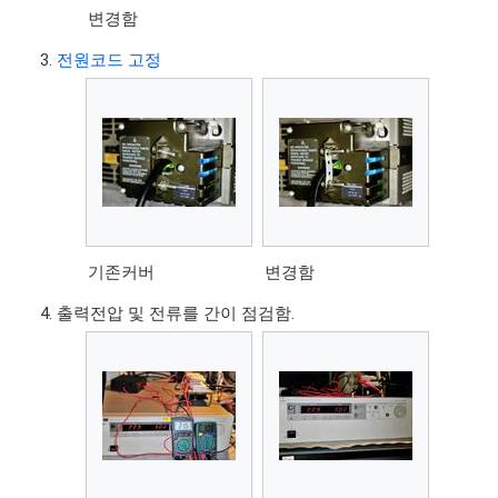
변경함
전원코드 고정
기존커버
변경함
출력전압 및 전류를 간이 점검함.