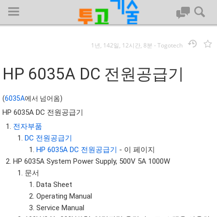
1년, 142일, 12시간, 8분
-
Togotech
로그인
HP 6035A DC 전원공급기
대문
(
6035A
에서 넘어옴)
HP 6035A DC 전원공급기
회사명 :
전자부품
투고기술
DC 전원공급기
| 대표 : 김명기 | 사업자번호 : 142-08-78939
HP 6035A DC 전원공급기
- 이 페이지
전화 : 031-8065-5299 | 주소 : (16954)) 경기도 용인시 기흥구 흥덕1
HP 6035A System Power Supply, 500V 5A 1000W
로 13, B동(complex동) 1213호(영덕동,흥덕IT밸리)
문서
COPYRIGHT (C) 투고기술 ALL RIGHTS RESEVED
Data Sheet
투고기술 위키 저작권
Operating Manual
Service Manual