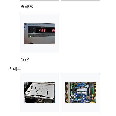
출력OK
499V
내부