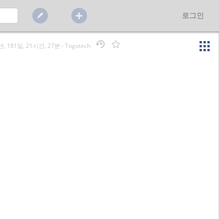
로그인
년, 181일, 21시간, 27분
-
Togotech