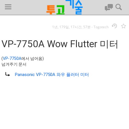
1년, 179일, 17시간, 57분
-
Togotech
로그인
VP-7750A Wow Flutter 미터
대문
(
VP-7750A
에서 넘어옴)
넘겨주기 문서
회사명 :
넘겨줄 대상:
Panasonic VP-7750A 와우 플러터 미터
투고기술
| 대표 : 김명기 | 사업자번호 : 142-08-78939
전화 : 031-8065-5299 | 주소 : (16954)) 경기도 용인시 기흥구 흥덕1
로 13, B동(complex동) 1213호(영덕동,흥덕IT밸리)
COPYRIGHT (C) 투고기술 ALL RIGHTS RESEVED
투고기술 위키 저작권