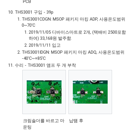
PCB
THS3001 구입 - 39p
THS3001CDGN: MSOP 패키지 마킹 ADP, 사용온도범위
0~70'C
2019/11/05 디바이스마트로 2개, (택배비 2500포함
하여) 33,168원 발주함.
2019/11/11 입고
THS3001IDGN: MSOP 패키지 마킹 ADQ, 사용온도범위
-40'C~+85'C
수리 - THS3001 앰프 두 개 부착
크림솔더를 바르고 마
납땜 후
운팅