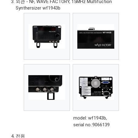
외관 - NF, WAVE FACTORY, 15MHz Multifuction
Synthersizer wf1943b
model: wf1943b,
serial no.:9066139
전원