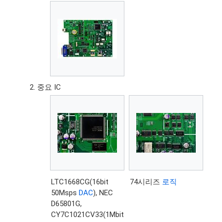
중요 IC
LTC1668CG(16bit
74시리즈
로직
50Msps
DAC
), NEC
D65801G,
CY7C1021CV33(1Mbit