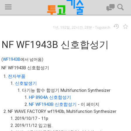
1년, 192일, 22시간, 28분
-
Togotech
로그인
NF WF1943B 신호합성기
대문
(
WF1943B
에서 넘어옴)
NF WF1943B 신호합성기
회사명 :
전자부품
투고기술
신호발생기
| 대표 : 김명기 | 사업자번호 : 142-08-78939
다기능 함수 합성기 Multifunction Synthesizer
전화 : 031-8065-5299 | 주소 : (16954)) 경기도 용인시 기흥구 흥덕1
HP 8904A 신호합성기
로 13, B동(complex동) 1213호(영덕동,흥덕IT밸리)
NF WF1943B 신호합성기
- 이 페이지
COPYRIGHT (C) 투고기술 ALL RIGHTS RESEVED
NF WAVE FACTORY wf1943b, Multifunction Synthesizer
투고기술 위키 저작권
2019/10/17 - 11p
2019/11/12 입고됨.