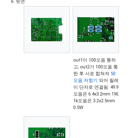
뒷면
out1이 100오옴 통하
고, out2가 100오옴 통
한 후 서로 합쳐져
50
오옴 저항기
되어 릴레
이 단자로 연결됨. 49.9
오옴은 6.4x3.2mm 1W,
1k오옴은 3.2x2.5mm
0.5W