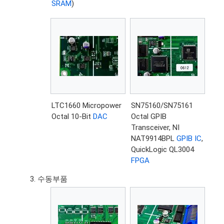
SRAM
)
LTC1660 Micropower
SN75160/SN75161
Octal 10-Bit
DAC
Octal GPIB
Transceiver, NI
NAT9914BPL
GPIB IC
,
QuickLogic QL3004
FPGA
수동부품