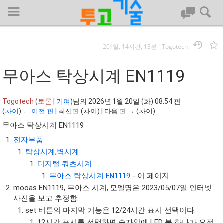
201일, 14시간, 13분
-
Togotech
로그인
무아스 탁상시계 EN1119
대문
Togotech
(
토론
|
기여
)
님의 2026년 1월 20일 (화) 08:54 판
(
차이
)
← 이전 판
| 최신판 (차이) | 다음 판 → (차이)
회사명 :
무아스 탁상시계 EN1119
투고기술
전자부품
탁상시계,벽시계
| 대표 : 김명기 | 사업자번호 : 142-08-78939
전화 : 031-8065-5299 | 주소 : (16954)) 경기도 용인시 기흥구 흥덕1
디지털 쿼츠시계
로 13, B동(complex동) 1213호(영덕동,흥덕IT밸리)
무아스 탁상시계 EN1119
- 이 페이지
COPYRIGHT (C) 투고기술 ALL RIGHTS RESEVED
mooas EN1119, 무아스 시계, 모델명은 2023/05/07일 인터넷
사진을 보고 추정함.
투고기술 위키 저작권
set 버튼의 마지막 기능은 12/24시간 표시 선택이다.
12시간 표시를 선택하면 숫자앞에 LED 불 하나가 오전