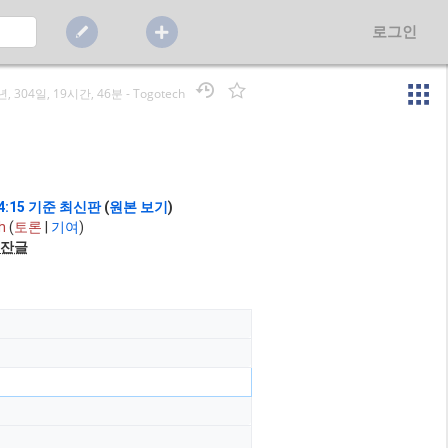
로그인
년, 304일, 19시간, 46분
-
Togotech
14:15 기준 최신판
(
원본 보기
)
h
(
토론
|
기여
)
잔글