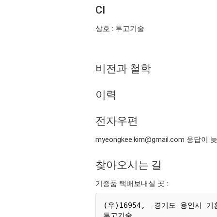
CI
상호 : 투고기술
비전과 철학
이력
전자우편
myeongkee.kim@gmail.com 응답
찾아오시는 길
기증품 택배보내실 곳 :
(우)16954,  경기도 용인시 기흥
투고기술
