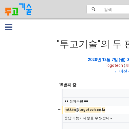
"투고기술"의 두 
대문
2020년 12월 7일 (월) 0
Togotech
(
← 이전
15번째 줄:
== 전자우편 ==
−
mkkim
@
togotech.co
.
kr
응답이 늦거나 없을 수 있습니다.