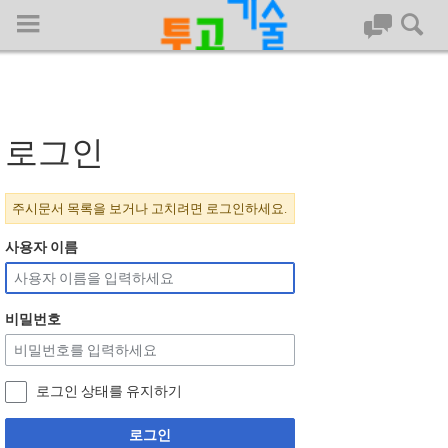
로그인
로그인
대문
주시문서 목록을 보거나 고치려면 로그인하세요.
회사명 :
사용자 이름
투고기술
| 대표 : 김명기 | 사업자번호 : 142-08-78939
비밀번호
전화 : 031-8065-5299 | 주소 : (16954)) 경기도 용인시 기흥구 흥덕1
로 13, B동(complex동) 1213호(영덕동,흥덕IT밸리)
COPYRIGHT (C) 투고기술 ALL RIGHTS RESEVED
로그인 상태를 유지하기
투고기술 위키 저작권
로그인