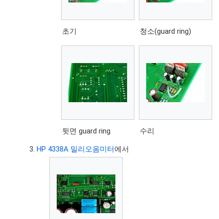
초기
청소(guard ring)
뒷면 guard ring
수리
HP 4338A 밀리오옴미터
에서