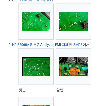
HP E5060A B-H Z Analyzer
,
EMI 차폐된 SMPS
에서
뒷면
앞면