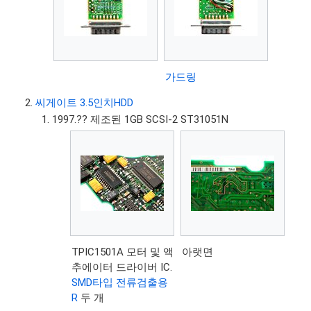
가드링
씨게이트 3.5인치HDD
1997.?? 제조된 1GB SCSI-2 ST31051N
TPIC1501A 모터 및 액
아랫면
추에이터 드라이버 IC.
SMD타입 전류검출용
R
두 개