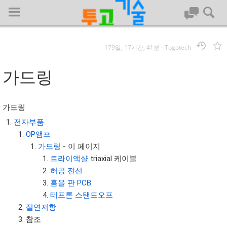
179일, 17시간, 41분
-
Togotech
로그인
가드링
대문
가드링
회사명 :
전자부품
OP앰프
투고기술
가드링
- 이 페이지
| 대표 : 김명기 | 사업자번호 : 142-08-78939
트라이액샬
triaxial 케이블
전화 : 031-8065-5299 | 주소 : (16954)) 경기도 용인시 기흥구 흥덕1
허공 전선
로 13, B동(complex동) 1213호(영덕동,흥덕IT밸리)
홈을 판 PCB
COPYRIGHT (C) 투고기술 ALL RIGHTS RESEVED
테프론 스탠드오프
투고기술 위키 저작권
절연저항
참조