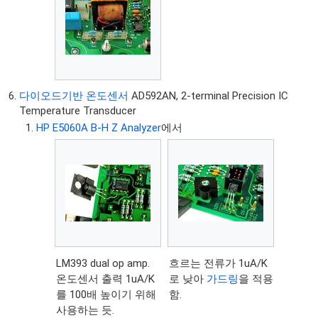
다이오드기반 온도센서
AD592AN, 2-terminal Precision IC
Temperature Transducer
HP E5060A B-H Z Analyzer
에서
LM393 dual op amp.
흐르는 전류가 1uA/K
온도센서 출력 1uA/K
로 낮아
가드링
을 적용
를 100배 높이기 위해
함.
사용하는 듯.