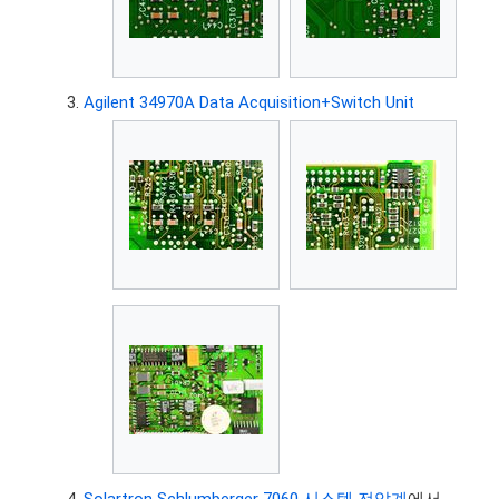
Agilent 34970A Data Acquisition+Switch Unit
Solartron Schlumberger 7060 시스템 전압계
에서