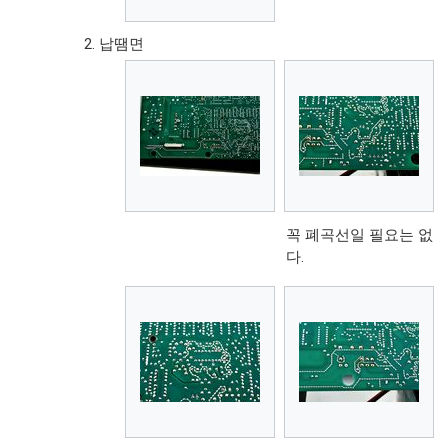
납땜면
꼭 폐곡선일 필요는 없
다.