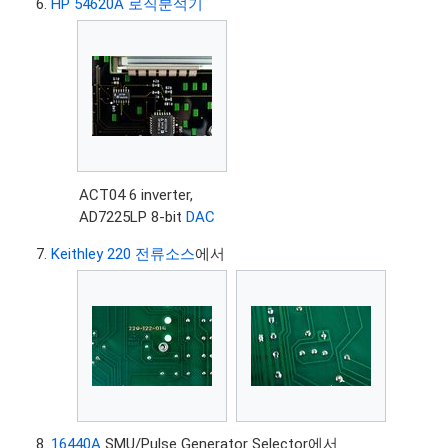
HP 54620A 로직분석기
ACT04 6 inverter,
AD7225LP 8-bit
DAC
Keithley 220 전류소스
에서
16440A
SMU/Pulse Generator Selector에서