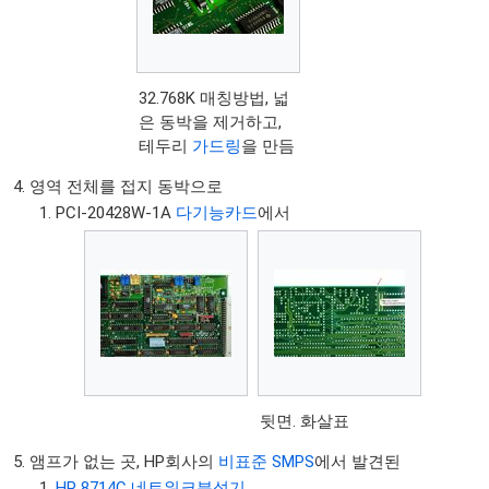
32.768K 매칭방법, 넓
은 동박을 제거하고,
테두리
가드링
을 만듬
영역 전체를 접지 동박으로
PCI-20428W-1A
다기능카드
에서
뒷면. 화살표
앰프가 없는 곳, HP회사의
비표준 SMPS
에서 발견된
HP 8714C 네트워크분석기