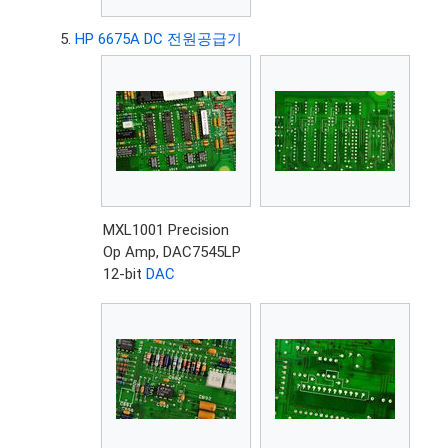
HP 6675A DC 전원공급기
MXL1001 Precision
Op Amp, DAC7545LP
12-bit
DAC