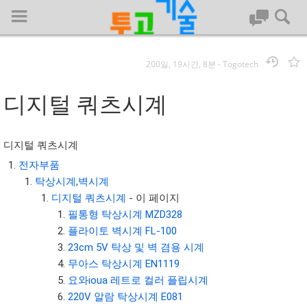
200일, 19시간, 8분
-
Togotech
로그인
디지털 쿼츠시계
대문
디지털 쿼츠시계
회사명 :
전자부품
탁상시계,벽시계
투고기술
디지털 쿼츠시계
- 이 페이지
| 대표 : 김명기 | 사업자번호 : 142-08-78939
필통형 탁상시계 MZD328
전화 : 031-8065-5299 | 주소 : (16954)) 경기도 용인시 기흥구 흥덕1
플라이토 벽시계 FL-100
로 13, B동(complex동) 1213호(영덕동,흥덕IT밸리)
23cm 5V 탁상 및 벽 겸용 시계
COPYRIGHT (C) 투고기술 ALL RIGHTS RESEVED
무아스 탁상시계 EN1119
투고기술 위키 저작권
요와ioua 레트로 컬러 플립시계
220V 알람 탁상시계 E081