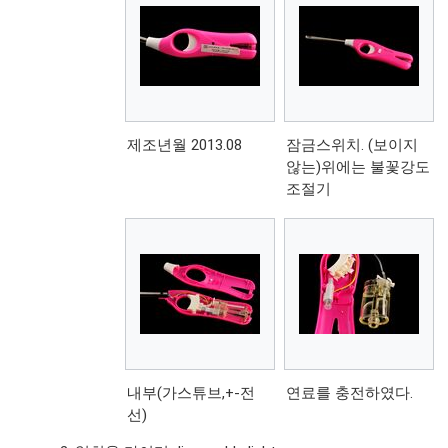
제조년월 2013.08
잠금스위치. (보이지
않는)위에는 불꽃강도
조절기
내부(가스튜브,+-전
연료를 충전하였다.
선)