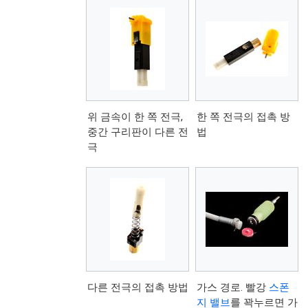
위 금속이 한 쪽 전극,
한 쪽 전극의 접촉 방
중간 구리판이 다른 전
법
극
다른 전극의 접촉 방법
가스 경로. 빨강
스폰
지
밸브
를 꽉누르면 가