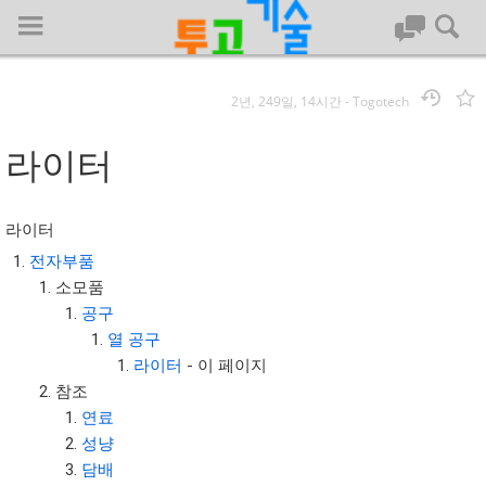
2년, 249일, 14시간
-
Togotech
로그인
라이터
대문
라이터
회사명 :
전자부품
소모품
투고기술
공구
| 대표 : 김명기 | 사업자번호 : 142-08-78939
열 공구
전화 : 031-8065-5299 | 주소 : (16954)) 경기도 용인시 기흥구 흥덕1
라이터
- 이 페이지
로 13, B동(complex동) 1213호(영덕동,흥덕IT밸리)
참조
COPYRIGHT (C) 투고기술 ALL RIGHTS RESEVED
연료
투고기술 위키 저작권
성냥
담배