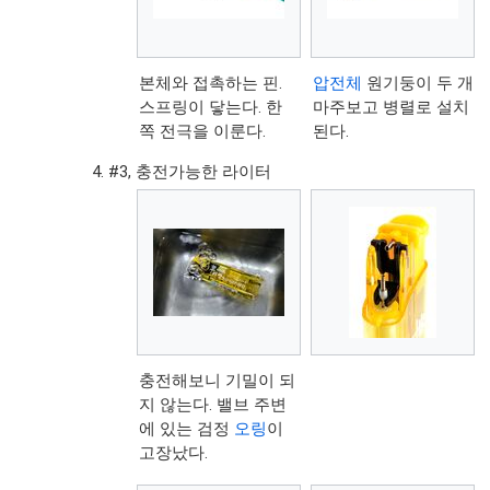
본체와 접촉하는 핀.
압전체
원기둥이 두 개
스프링이 닿는다. 한
마주보고 병렬로 설치
쪽 전극을 이룬다.
된다.
#3, 충전가능한 라이터
충전해보니 기밀이 되
지 않는다. 밸브 주변
에 있는 검정
오링
이
고장났다.