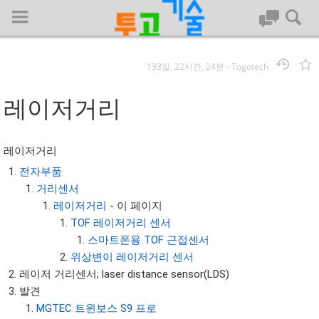
133일, 22시간, 24분
-
Togotech
로그인
레이저거리
대문
레이저거리
회사명 :
전자부품
거리센서
투고기술
레이저거리
- 이 페이지
| 대표 : 김명기 | 사업자번호 : 142-08-78939
TOF 레이저거리 센서
전화 : 031-8065-5299 | 주소 : (16954)) 경기도 용인시 기흥구 흥덕1
스마트폰용 TOF 근접센서
로 13, B동(complex동) 1213호(영덕동,흥덕IT밸리)
위상변이 레이저거리 센서
COPYRIGHT (C) 투고기술 ALL RIGHTS RESEVED
레이저 거리센서; laser distance sensor(LDS)
투고기술 위키 저작권
발견
MGTEC 트윈보스 S9 프로