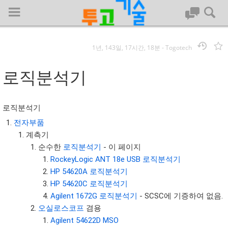
1년, 143일, 17시간, 18분
-
Togotech
로그인
로직분석기
대문
로직분석기
회사명 :
전자부품
계측기
투고기술
순수한
로직분석기
- 이 페이지
| 대표 : 김명기 | 사업자번호 : 142-08-78939
RockeyLogic ANT 18e USB 로직분석기
전화 : 031-8065-5299 | 주소 : (16954)) 경기도 용인시 기흥구 흥덕1
HP 54620A 로직분석기
로 13, B동(complex동) 1213호(영덕동,흥덕IT밸리)
HP 54620C 로직분석기
COPYRIGHT (C) 투고기술 ALL RIGHTS RESEVED
Agilent 1672G 로직분석기
- SCSC에 기증하여 없음.
투고기술 위키 저작권
오실로스코프
겸용
Agilent 54622D MSO