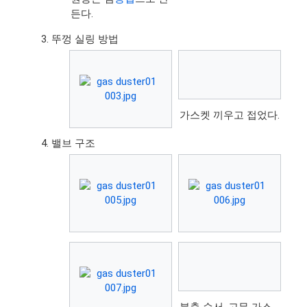
든다.
뚜껑 실링 방법
가스켓 끼우고 접었다.
밸브 구조
분출 순서. 고무 가스