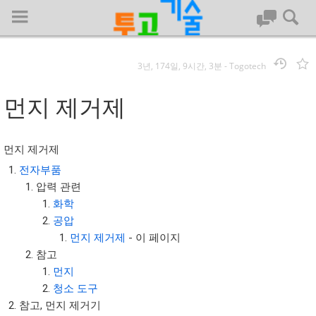
3년, 174일, 9시간, 3분
-
Togotech
로그인
먼지 제거제
대문
먼지 제거제
회사명 :
전자부품
압력 관련
투고기술
화학
| 대표 : 김명기 | 사업자번호 : 142-08-78939
공압
전화 : 031-8065-5299 | 주소 : (16954)) 경기도 용인시 기흥구 흥덕1
먼지 제거제
- 이 페이지
로 13, B동(complex동) 1213호(영덕동,흥덕IT밸리)
참고
COPYRIGHT (C) 투고기술 ALL RIGHTS RESEVED
먼지
투고기술 위키 저작권
청소 도구
참고, 먼지 제거기