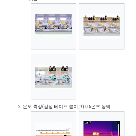
온도 측정(검정 테이프 붙이고) 0.5온즈 동박