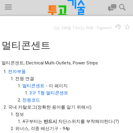
2년, 326일, 13시간, 30분
-
Togotech
로그인
멀티콘센트
대문
멀티콘센트; Electrical Multi-Outlets, Power Strips
회사명 :
전자부품
전원 연결
투고기술
멀티콘센트
- 이 페이지
| 대표 : 김명기 | 사업자번호 : 142-08-78939
3구 T형 멀티콘센트
전화 : 031-8065-5299 | 주소 : (16954)) 경기도 용인시 기흥구 흥덕1
전원코드
로 13, B동(complex동) 1213호(영덕동,흥덕IT밸리)
국내 카탈로그(정확한 용어를 알기 위해서)
COPYRIGHT (C) 투고기술 ALL RIGHTS RESEVED
정보
투고기술 위키 저작권
4구부터는
반드시
차단스위치를 부착해야한다.(?)
위너스, 각종 배선기구 - 94p