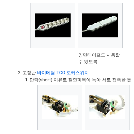
양면테이프도 사용할
수 있도록
고장난
바이메탈 TCO 로커스위치
단락(short) 이유로 절연피복이 녹아 서로 접촉한 듯