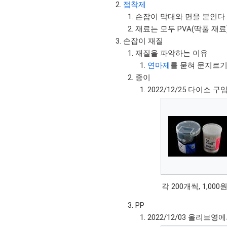
접착제
손잡이 막대와 면을 붙인다.
재료는 모두 PVA(딱풀 재료
손잡이 재질
재질을 파악하는 이유
연마제
를 묻혀 문지르기
종이
2022/12/25 다이소 구
각 200개씩, 1,000
PP
2022/12/03 올리브