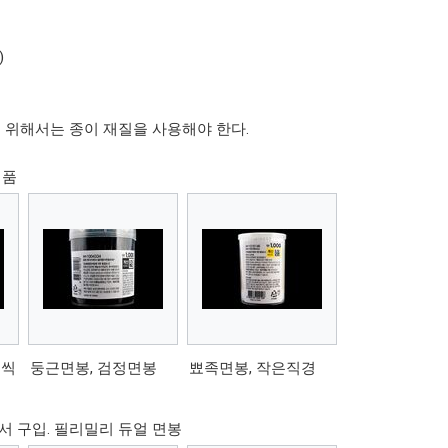
)
 위해서는 종이 재질을 사용해야 한다.
임품
원씩
둥근면봉, 검정면봉
뾰족면봉, 작은직경
영에서 구입. 필리밀리 듀얼 면봉