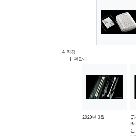
직경
관찰-1
2020년 3월
굵
Be
는 