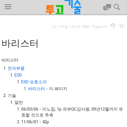
1년, 147일, 14시간, 30분
-
Togotech
로그인
바리스터
대문
바리스터
회사명 :
전자부품
ESD
투고기술
ESD 보호소자
| 대표 : 김명기 | 사업자번호 : 142-08-78939
바리스터
- 이 페이지
전화 : 031-8065-5299 | 주소 : (16954)) 경기도 용인시 기흥구 흥덕1
기술
로 13, B동(complex동) 1213호(영덕동,흥덕IT밸리)
일반
COPYRIGHT (C) 투고기술 ALL RIGHTS RESEVED
06/03/06 - 이노칩, 1p 외부QC감사용, 09년12월까지 유
투고기술 위키 저작권
효할 것으로 추측
11/06/01 - 42p