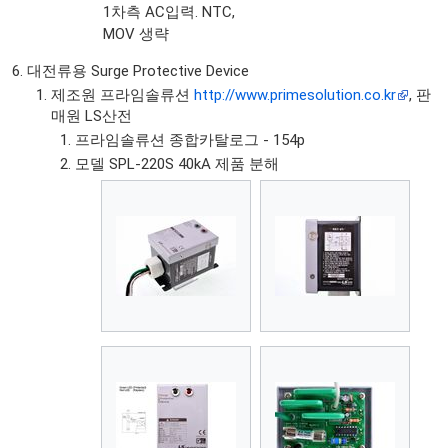
1차측 AC입력. NTC,
MOV 생략
대전류용 Surge Protective Device
제조원 프라임솔류션
http://www.primesolution.co.kr
, 판
매원 LS산전
프라임솔류션 종합카탈로그 - 154p
모델 SPL-220S 40kA 제품 분해