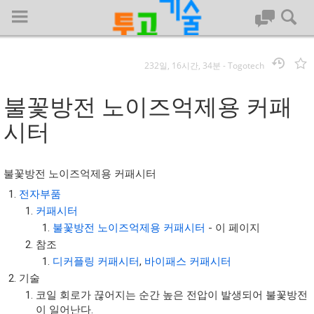
232일, 16시간, 34분
-
Togotech
로그인
불꽃방전 노이즈억제용 커패
대문
시터
회사명 :
불꽃방전 노이즈억제용 커패시터
투고기술
전자부품
커패시터
| 대표 : 김명기 | 사업자번호 : 142-08-78939
불꽃방전 노이즈억제용 커패시터
- 이 페이지
전화 : 031-8065-5299 | 주소 : (16954)) 경기도 용인시 기흥구 흥덕1
로 13, B동(complex동) 1213호(영덕동,흥덕IT밸리)
참조
COPYRIGHT (C) 투고기술 ALL RIGHTS RESEVED
디커플링 커패시터
,
바이패스 커패시터
기술
투고기술 위키 저작권
코일 회로가 끊어지는 순간 높은 전압이 발생되어 불꽃방전
이 일어난다.