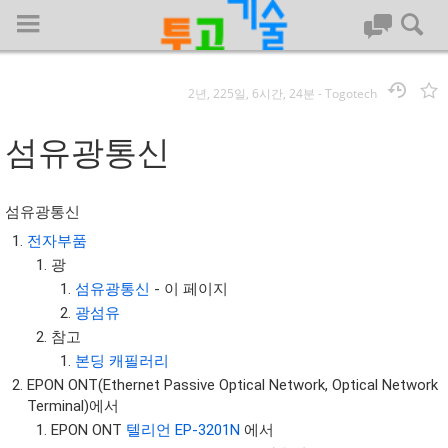
2년, 225일, 6시간, 24분
-
Togotech
로그인
섬유광통신
대문
섬유광통신
회사명 :
전자부품
광
투고기술
섬유광통신
- 이 페이지
| 대표 : 김명기 | 사업자번호 : 142-08-78939
광섬유
전화 : 031-8065-5299 | 주소 : (16954)) 경기도 용인시 기흥구 흥덕1
참고
로 13, B동(complex동) 1213호(영덕동,흥덕IT밸리)
본딩 캐필러리
COPYRIGHT (C) 투고기술 ALL RIGHTS RESEVED
EPON ONT(Ethernet Passive Optical Network, Optical Network
투고기술 위키 저작권
Terminal)에서
EPON ONT
텔리언 EP-3201N
에서