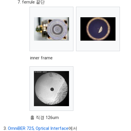
ferrule 끝단
inner frame
홀 직경 126um
OmniBER 725, Optical Interface
에서