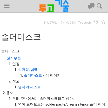
3년, 276일, 17시간, 28분
-
Togotech
로그인
솔더마스크
대문
솔더마스크
회사명 :
전자부품
연결
투고기술
솔더링
,
납땜
| 대표 : 김명기 | 사업자번호 : 142-08-78939
솔더마스크
- 이 페이지
전화 : 031-8065-5299 | 주소 : (16954)) 경기도 용인시 기흥구 흥덕1
참고
로 13, B동(complex동) 1213호(영덕동,흥덕IT밸리)
솔더 레지스트
COPYRIGHT (C) 투고기술 ALL RIGHTS RESEVED
용어
투고기술 위키 저작권
우리 주변에서는 솔더마스크라고 한다.
영어 표현으로는 solder paste/cream stencil(솔더 페이