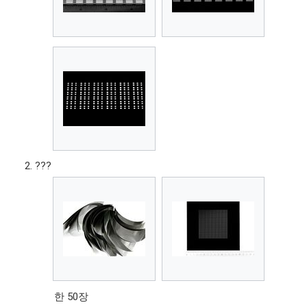
???
한 50장