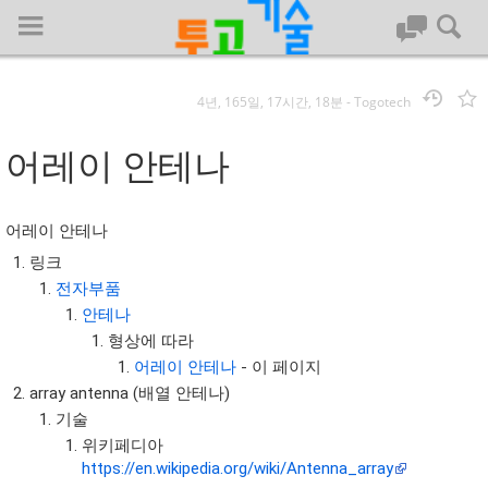
4년, 165일, 17시간, 18분
-
Togotech
로그인
어레이 안테나
대문
어레이 안테나
회사명 :
링크
전자부품
투고기술
안테나
| 대표 : 김명기 | 사업자번호 : 142-08-78939
형상에 따라
전화 : 031-8065-5299 | 주소 : (16954)) 경기도 용인시 기흥구 흥덕1
어레이 안테나
- 이 페이지
로 13, B동(complex동) 1213호(영덕동,흥덕IT밸리)
array antenna (배열 안테나)
COPYRIGHT (C) 투고기술 ALL RIGHTS RESEVED
기술
투고기술 위키 저작권
위키페디아
https://en.wikipedia.org/wiki/Antenna_array