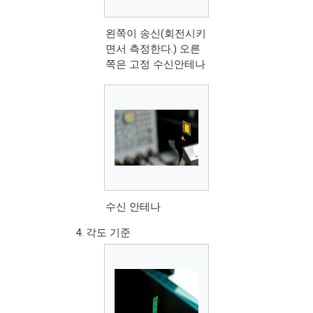
왼쪽이 송신(회전시키
면서 측정한다.) 오른
쪽은 고정 수신안테나
수신 안테나
각도 기준