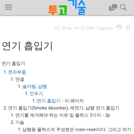
3년, 341일, 14시간, 35분
-
Togotech
로그인
연기 흡입기
대문
연기 흡입기
회사명 :
전자부품
연결
투고기술
솔더링
,
납땜
| 대표 : 김명기 | 사업자번호 : 142-08-78939
인두기
전화 : 031-8065-5299 | 주소 : (16954)) 경기도 용인시 기흥구 흥덕1
연기 흡입기
- 이 페이지
로 13, B동(complex동) 1213호(영덕동,흥덕IT밸리)
연기 흡입기(Smoke Absorber), 제연기, 납땜 연기 흡입기
COPYRIGHT (C) 투고기술 ALL RIGHTS RESEVED
연기를 제거해야 하는 이유 및 플럭스 3가지 - 2p
투고기술 위키 저작권
기술
납땜용 플럭스의 주성분은 rosin-resin이다. 그리고 여기