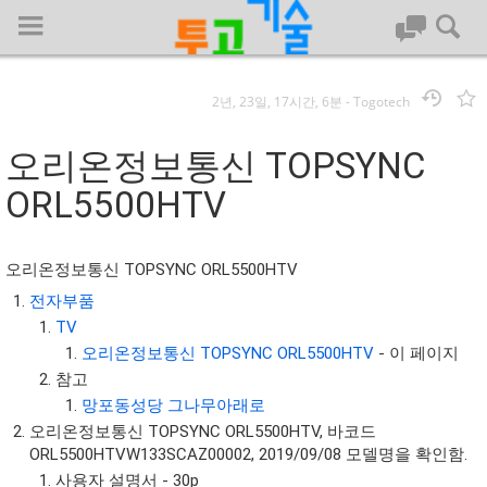
2년, 23일, 17시간, 6분
-
Togotech
로그인
오리온정보통신 TOPSYNC
대문
ORL5500HTV
회사명 :
오리온정보통신 TOPSYNC ORL5500HTV
투고기술
전자부품
TV
| 대표 : 김명기 | 사업자번호 : 142-08-78939
오리온정보통신 TOPSYNC ORL5500HTV
- 이 페이지
전화 : 031-8065-5299 | 주소 : (16954)) 경기도 용인시 기흥구 흥덕1
로 13, B동(complex동) 1213호(영덕동,흥덕IT밸리)
참고
COPYRIGHT (C) 투고기술 ALL RIGHTS RESEVED
망포동성당 그나무아래로
오리온정보통신 TOPSYNC ORL5500HTV, 바코드
투고기술 위키 저작권
ORL5500HTVW133SCAZ00002, 2019/09/08 모델명을 확인함.
사용자 설명서 - 30p