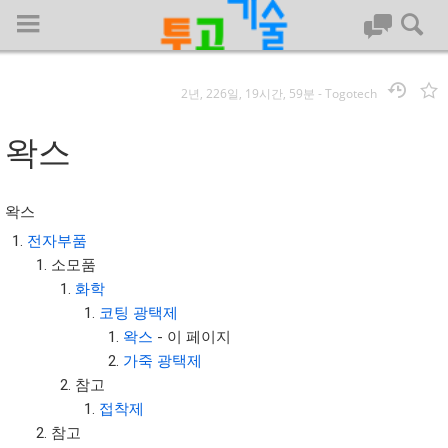
2년, 226일, 19시간, 59분
-
Togotech
로그인
왁스
대문
왁스
회사명 :
전자부품
소모품
투고기술
화학
| 대표 : 김명기 | 사업자번호 : 142-08-78939
코팅
광택제
전화 : 031-8065-5299 | 주소 : (16954)) 경기도 용인시 기흥구 흥덕1
왁스
- 이 페이지
로 13, B동(complex동) 1213호(영덕동,흥덕IT밸리)
가죽 광택제
COPYRIGHT (C) 투고기술 ALL RIGHTS RESEVED
참고
투고기술 위키 저작권
접착제
참고