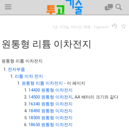
1년, 172일, 10시간, 58분
-
Togotech
로그인
원통형 리튬 이차전지
대문
원통형 리튬 이차전지
회사명 :
전자부품
리튬 이차 전지
투고기술
원통형 리튬 이차전지
- 이 페이지
| 대표 : 김명기 | 사업자번호 : 142-08-78939
14430 원통형 이차전지
전화 : 031-8065-5299 | 주소 : (16954)) 경기도 용인시 기흥구 흥덕1
14500 원통형 이차전지
, AA 배터리 크기와 같다
로 13, B동(complex동) 1213호(영덕동,흥덕IT밸리)
16340 원통형 이차전지
COPYRIGHT (C) 투고기술 ALL RIGHTS RESEVED
18490 원통형 이차전지
투고기술 위키 저작권
18500 원통형 이차전지
18650 원통형 이차전지