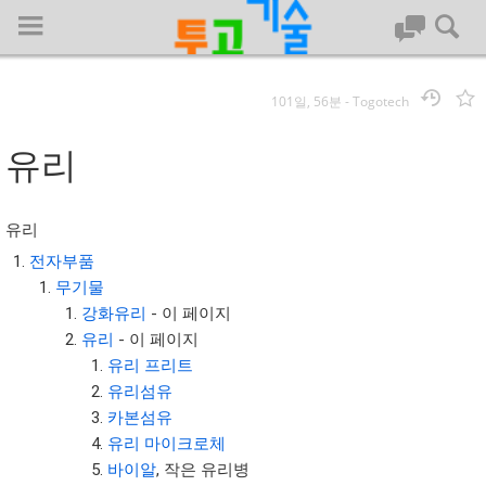
101일, 56분
-
Togotech
로그인
유리
대문
유리
회사명 :
전자부품
무기물
투고기술
강화유리
- 이 페이지
| 대표 : 김명기 | 사업자번호 : 142-08-78939
유리
- 이 페이지
전화 : 031-8065-5299 | 주소 : (16954)) 경기도 용인시 기흥구 흥덕1
유리 프리트
로 13, B동(complex동) 1213호(영덕동,흥덕IT밸리)
유리섬유
COPYRIGHT (C) 투고기술 ALL RIGHTS RESEVED
카본섬유
투고기술 위키 저작권
유리 마이크로체
바이알
, 작은 유리병