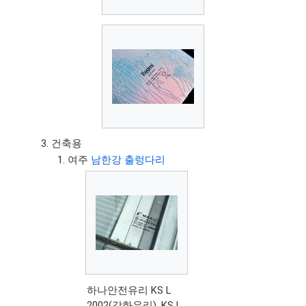
건축용
여주
남한강 출렁다리
하나안전유리 KS L
2002(강화유리), KS L