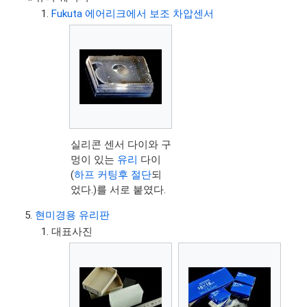
Fukuta 에어리크에서 보조 차압센서
실리콘 센서 다이와 구
멍이 있는
유리
다이
(
하프 커팅후 절단
되
었다.)를 서로 붙였다.
현미경용 유리판
대표사진