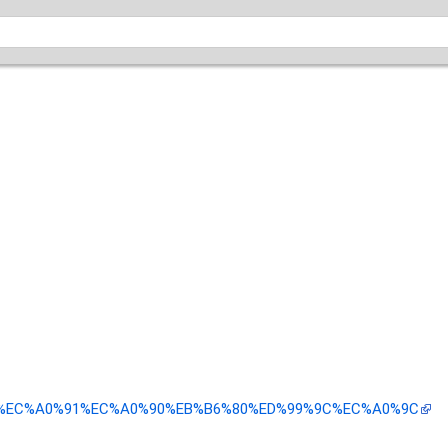
i/w/%EC%A0%91%EC%A0%90%EB%B6%80%ED%99%9C%EC%A0%9C