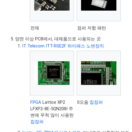
전체
점퍼 저항 패턴
양면 이상 PCB에서, 대체품으로 사용되는 곳
IT Telecom ITT-RSE2F 하이패스 노변장치
FPGA
Lattice XP2
0오옴
칩점퍼
LFXP2-8E-5QN208I 주
변에 무척 많이 사용한
칩점퍼