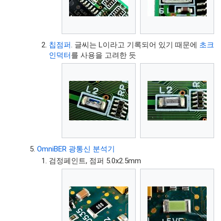
칩점퍼
. 글씨는 L이라고 기록되어 있기 때문에
초크
인덕터
를 사용을 고려한 듯
OmniBER 광통신 분석기
검정페인트, 점퍼 5.0x2.5mm