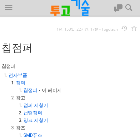
1년, 153일, 22시간, 17분
-
Togotech
로그인
칩점퍼
대문
칩점퍼
회사명 :
전자부품
점퍼
투고기술
칩점퍼
- 이 페이지
| 대표 : 김명기 | 사업자번호 : 142-08-78939
참고
전화 : 031-8065-5299 | 주소 : (16954)) 경기도 용인시 기흥구 흥덕1
점퍼 저항기
로 13, B동(complex동) 1213호(영덕동,흥덕IT밸리)
납땜점퍼
COPYRIGHT (C) 투고기술 ALL RIGHTS RESEVED
잉크 저항기
투고기술 위키 저작권
참조
SMD퓨즈