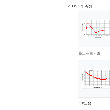
1차 5개 측정
온도프로파일
33k오옴