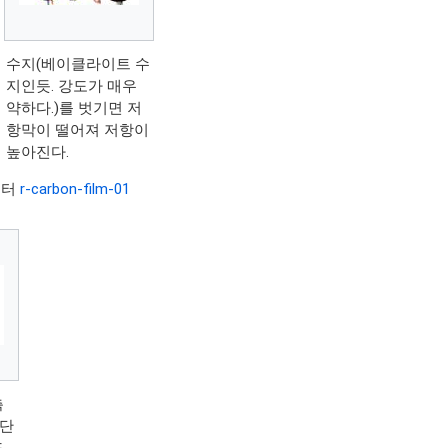
수지(베이클라이트 수
지인듯. 강도가 매우
약하다.)를 벗기면 저
항막이 떨어져 저항이
높아진다.
이터
r-carbon-film-01
측
 단
도