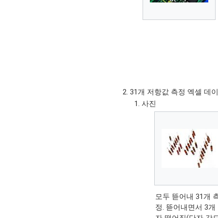
31개 저항값 측정 엑셀 데
사진
모두 뜯어내 31개 
정. 뜯어내면서 3개
자 떨어짐(단자 강