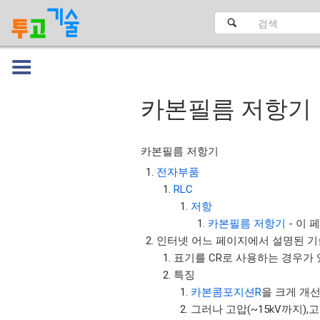
카본필름 저항기
대문
카본필름 저항기
전자부품
RLC
저항
카본필름 저항기
- 이 
인터넷 어느 페이지에서 설명된 기
표기를 CR로 사용하는 경우가 
특징
카본콤포지션R
을 크게 개선한
그러나 고압(~15kV까지),