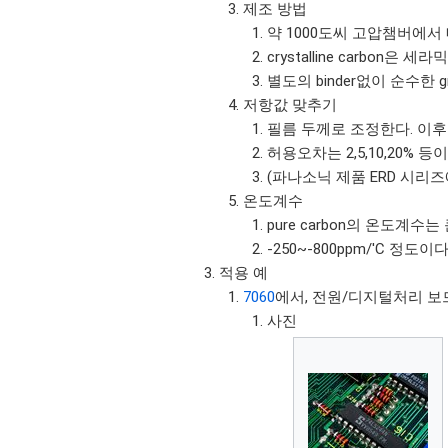
제조 방법
약 1000도씨 고압챔버에서
crystalline carbon은 세라믹
별도의 binder없이 순수한 g
저항값 맞추기
필름 두께로 조정한다. 이후 sp
허용오차는 2,5,10,20% 등
(파나소닉 제품 ERD 시리
온도계수
pure carbon의 온도계
-250~-800ppm/'C 정도이다
적용 예
7060
에서, 전원/디지털처리 
사진