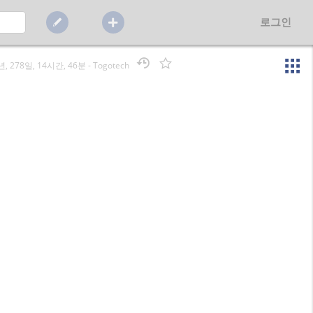
로그인
년, 278일, 14시간, 46분
-
Togotech