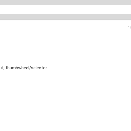
1
t, thumbwheel/selector