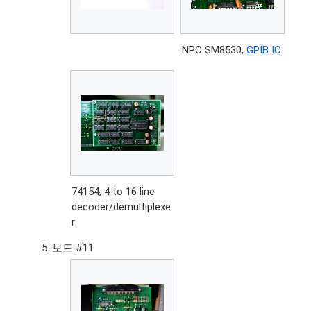
NPC SM8530,
GPIB IC
74154, 4 to 16 line
decoder/demultiplexe
r
보드 #11