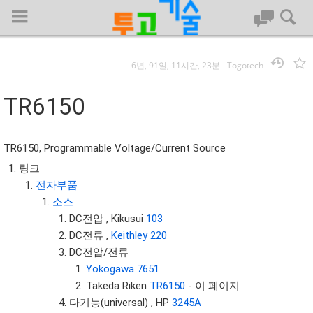
6년, 91일, 11시간, 23분
-
Togotech
로그인
TR6150
대문
TR6150, Programmable Voltage/Current Source
회사명 :
링크
전자부품
투고기술
소스
| 대표 : 김명기 | 사업자번호 : 142-08-78939
DC전압 , Kikusui
103
전화 : 031-8065-5299 | 주소 : (16954)) 경기도 용인시 기흥구 흥덕1
DC전류 ,
Keithley 220
로 13, B동(complex동) 1213호(영덕동,흥덕IT밸리)
DC전압/전류
COPYRIGHT (C) 투고기술 ALL RIGHTS RESEVED
Yokogawa 7651
투고기술 위키 저작권
Takeda Riken
TR6150
- 이 페이지
다기능(universal) , HP
3245A