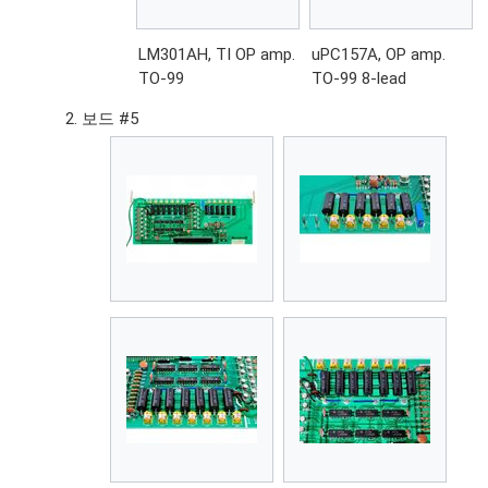
LM301AH, TI OP amp.
uPC157A, OP amp.
TO-99
TO-99 8-lead
보드 #5