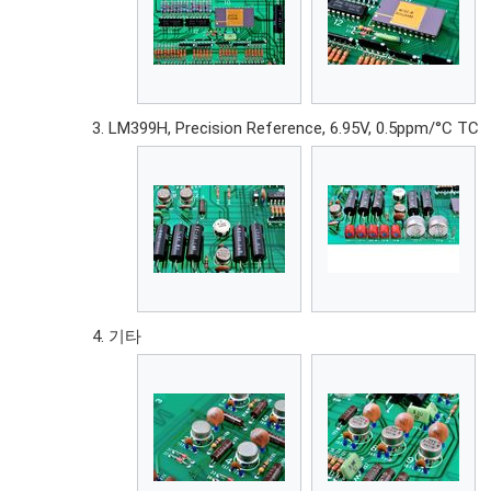
LM399H, Precision Reference, 6.95V, 0.5ppm/°C TC
기타