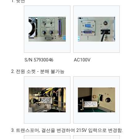
뒷면
S/N 57930046
AC100V
전원 소켓 - 분해 불가능
트랜스포머, 결선을 변경하여 215V 입력으로 변경함.