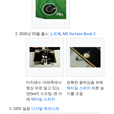
2020년 05월 출시
노트북
,
MS Surface Book 3
터치패드 아래쪽에서
정확한 클릭감을 위해
항상 위로 밀고 있는
택타일 스위치
버튼 높
판(leaf) 스프링, 맨 아
이를 조절
래
택타일 스위치
220V 알람
디지탈 쿼츠시계