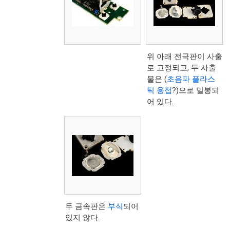
위 아래 전극판이 사출
로 고정되고, 두 사출
물은 (
초음파 플라스
틱 용접
?)으로 밀봉되
어 있다.
두 금속판은
부식
되어
있지 않다.