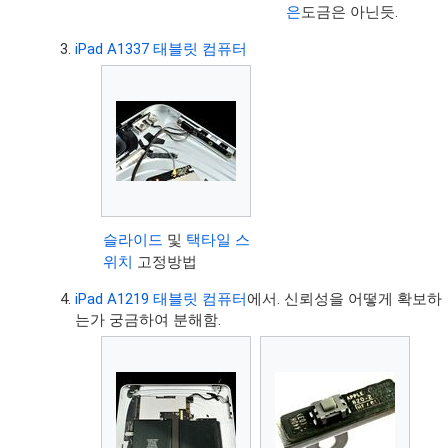
은
도금은 아닌듯.
iPad A1337
태블릿 컴퓨터
슬라이드
및
택타일 스
위치
고정방법
iPad A1219
태블릿 컴퓨터
에서. 신뢰성을 어떻게 확보하
는가 궁금하여 분해함.