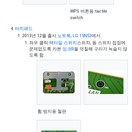
WPS 버튼용 tactile
switch
터치패드
2013년 12월 출시
노트북
,
LG 15N53
에서
좌우 클릭
택타일 스위치
스위치, 돔 스위치 접점에
문제없도록 카본
잉크R
을 덧칠해 구리가 녹슬지 않
도록 함.
휨 방지용 철판