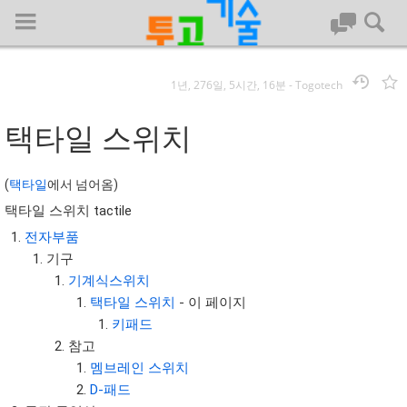
1년, 276일, 5시간, 16분
-
Togotech
로그인
택타일 스위치
대문
(
택타일
에서 넘어옴)
택타일 스위치 tactile
회사명 :
전자부품
투고기술
기구
| 대표 : 김명기 | 사업자번호 : 142-08-78939
기계식스위치
전화 : 031-8065-5299 | 주소 : (16954)) 경기도 용인시 기흥구 흥덕1
택타일 스위치
- 이 페이지
로 13, B동(complex동) 1213호(영덕동,흥덕IT밸리)
키패드
COPYRIGHT (C) 투고기술 ALL RIGHTS RESEVED
참고
투고기술 위키 저작권
멤브레인 스위치
D-패드