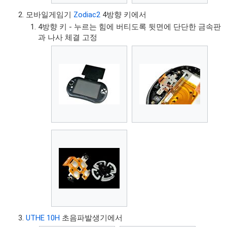
모바일게임기
Zodiac2
4방향 키에서
4방향 키 - 누르는 힘에 버티도록 뒷면에 단단한 금속판
과 나사 체결 고정
UTHE 10H
초음파발생기에서