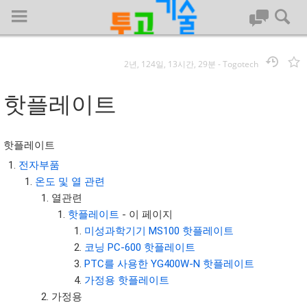
2년, 124일, 13시간, 29분
-
Togotech
로그인
핫플레이트
대문
핫플레이트
회사명 :
전자부품
온도 및 열 관련
투고기술
열관련
| 대표 : 김명기 | 사업자번호 : 142-08-78939
핫플레이트
- 이 페이지
전화 : 031-8065-5299 | 주소 : (16954)) 경기도 용인시 기흥구 흥덕1
미성과학기기 MS100 핫플레이트
로 13, B동(complex동) 1213호(영덕동,흥덕IT밸리)
코닝 PC-600 핫플레이트
COPYRIGHT (C) 투고기술 ALL RIGHTS RESEVED
PTC를 사용한 YG400W-N 핫플레이트
투고기술 위키 저작권
가정용 핫플레이트
가정용