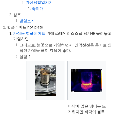
가정용발열기기
끓이개
참조
발열소자
핫플레이트 hot plate
가정용 핫플레이트
위에 스테인리스스틸 용기를 올려놓고
가열하면
그러므로, 불꽃으로 가열하던지, 인덕션전용 용기로 인
덕션 가열을 해야 효율이 좋다.
실험-1
바닥이 얇은 냄비는 뜨
거워지면 바닥이 볼록