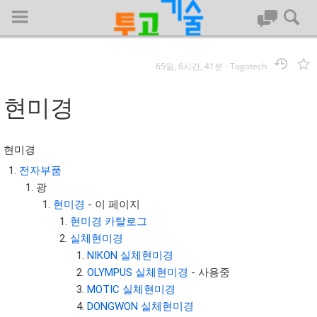
65일, 6시간, 41분
-
Togotech
로그인
현미경
대문
현미경
회사명 :
전자부품
광
투고기술
현미경
- 이 페이지
| 대표 : 김명기 | 사업자번호 : 142-08-78939
현미경 카탈로그
전화 : 031-8065-5299 | 주소 : (16954)) 경기도 용인시 기흥구 흥덕1
실체현미경
로 13, B동(complex동) 1213호(영덕동,흥덕IT밸리)
NIKON 실체현미경
COPYRIGHT (C) 투고기술 ALL RIGHTS RESEVED
OLYMPUS 실체현미경
- 사용중
투고기술 위키 저작권
MOTIC 실체현미경
DONGWON 실체현미경