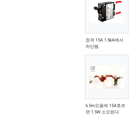
정격 15A 1.5kA에서
차단됨.
6.5m오옴에 15A흐르
면 1.5W 소모된다.