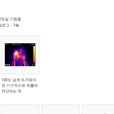
- 박천길 기증품
그 - 74p
100도 넘게 뜨거워지
면 기구적으로 뒤틀려
차단되는 듯.