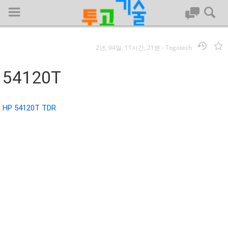
2년, 94일, 11시간, 21분
-
Togotech
로그인
54120T
대문
HP 54120T TDR
회사명 :
투고기술
| 대표 : 김명기 | 사업자번호 : 142-08-78939
전화 : 031-8065-5299 | 주소 : (16954)) 경기도 용인시 기흥구 흥덕1
로 13, B동(complex동) 1213호(영덕동,흥덕IT밸리)
COPYRIGHT (C) 투고기술 ALL RIGHTS RESEVED
투고기술 위키 저작권