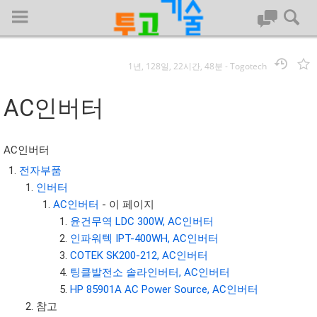
1년, 128일, 22시간, 48분
-
Togotech
로그인
AC인버터
대문
AC인버터
회사명 :
전자부품
인버터
투고기술
AC인버터
- 이 페이지
| 대표 : 김명기 | 사업자번호 : 142-08-78939
윤건무역 LDC 300W, AC인버터
전화 : 031-8065-5299 | 주소 : (16954)) 경기도 용인시 기흥구 흥덕1
인파워텍 IPT-400WH, AC인버터
로 13, B동(complex동) 1213호(영덕동,흥덕IT밸리)
COTEK SK200-212, AC인버터
COPYRIGHT (C) 투고기술 ALL RIGHTS RESEVED
팅클발전소 솔라인버터, AC인버터
투고기술 위키 저작권
HP 85901A AC Power Source, AC인버터
참고