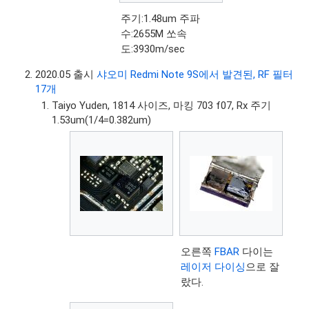
주기:1.48um 주파
수:2655M 쏘속
도:3930m/sec
2020.05 출시
샤오미 Redmi Note 9S에서 발견된, RF 필터
17개
Taiyo Yuden, 1814 사이즈, 마킹 703 f07, Rx 주기
1.53um(1/4=0.382um)
오른쪽
FBAR
다이는
레이저 다이싱
으로 잘
랐다.