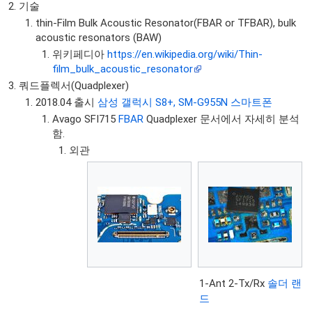
기술
thin-Film Bulk Acoustic Resonator(FBAR or TFBAR), bulk
acoustic resonators (BAW)
위키페디아
https://en.wikipedia.org/wiki/Thin-
film_bulk_acoustic_resonator
쿼드플렉서(Quadplexer)
2018.04 출시
삼성 갤럭시 S8+, SM-G955N 스마트폰
Avago SFI715
FBAR
Quadplexer 문서에서 자세히 분석
함.
외관
1-Ant 2-Tx/Rx
솔더 랜
드