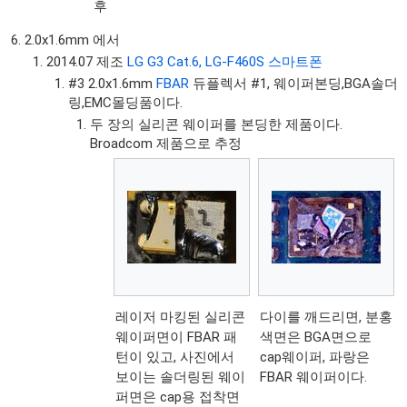
후
2.0x1.6mm 에서
2014.07 제조
LG G3 Cat.6, LG-F460S 스마트폰
#3 2.0x1.6mm
FBAR
듀플렉서 #1, 웨이퍼본딩,BGA솔더
링,EMC몰딩품이다.
두 장의 실리콘 웨이퍼를 본딩한 제품이다.
Broadcom 제품으로 추정
레이저 마킹된 실리콘
다이를 깨드리면, 분홍
웨이퍼면이 FBAR 패
색면은 BGA면으로
턴이 있고, 사진에서
cap웨이퍼, 파랑은
보이는 솔더링된 웨이
FBAR 웨이퍼이다.
퍼면은 cap용 접착면