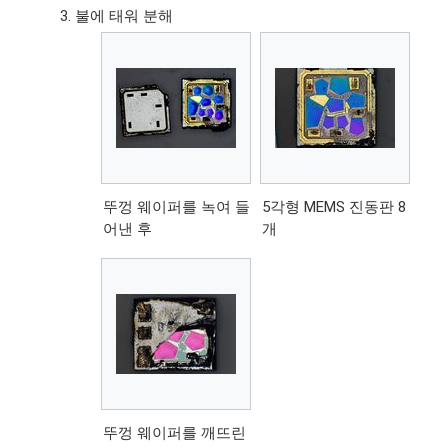
불에 태워 분해
뚜껑 웨이퍼를 녹여 들
5각형 MEMS 진동판 8
어낸 후
개
뚜껑 웨이퍼를 깨뜨린