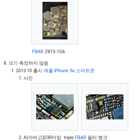
FBAR
Z813-1G6
크기 측정하지 않음
2013.10 출시
애플 iPhone 5s 스마트폰
사진
A(아바고)D3R마킹: triple
FBAR
필터 뱅크