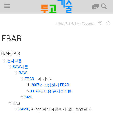
110일, 7시간, 1분
-
Togotech
로그인
FBAR
대문
FBAR(F-바)
회사명 :
전자부품
SAW대문
투고기술
BAW
| 대표 : 김명기 | 사업자번호 : 142-08-78939
FBAR
- 이 페이지
전화 : 031-8065-5299 | 주소 : (16954)) 경기도 용인시 기흥구 흥덕1
2007년 삼성전기 FBAR
로 13, B동(complex동) 1213호(영덕동,흥덕IT밸리)
FBAR필터용 유기물기판
COPYRIGHT (C) 투고기술 ALL RIGHTS RESEVED
SMR
투고기술 위키 저작권
참고
PAMiD
, Avago 회사 제품에서 많이 발견된다.