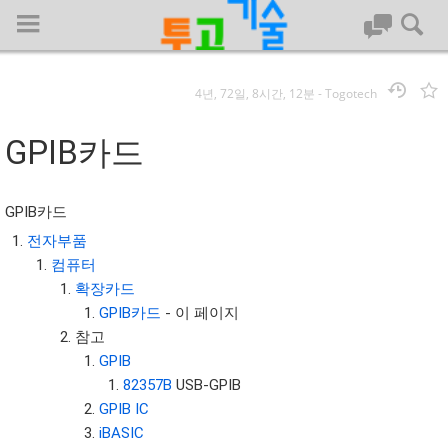
4년, 72일, 8시간, 12분
-
Togotech
로그인
GPIB카드
대문
GPIB카드
회사명 :
전자부품
컴퓨터
투고기술
확장카드
| 대표 : 김명기 | 사업자번호 : 142-08-78939
GPIB카드
- 이 페이지
전화 : 031-8065-5299 | 주소 : (16954)) 경기도 용인시 기흥구 흥덕1
참고
로 13, B동(complex동) 1213호(영덕동,흥덕IT밸리)
GPIB
COPYRIGHT (C) 투고기술 ALL RIGHTS RESEVED
82357B
USB-GPIB
투고기술 위키 저작권
GPIB IC
iBASIC