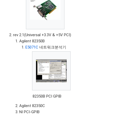
rev 2.1(Universal +3.3V & +5V PCI)
Agilent 82350B
E5071C
네트워크분석기
82350B PCI GPIB
Agilent 82350C
NI PCI-GPIB