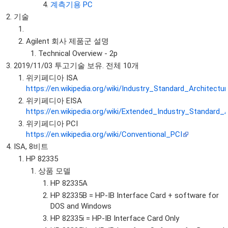
계측기용 PC
기술
Agilent 회사 제품군 설명
Technical Overview - 2p
2019/11/03 투고기술 보유. 전체 10개
위키페디아 ISA
https://en.wikipedia.org/wiki/Industry_Standard_Architectur
위키페디아 EISA
https://en.wikipedia.org/wiki/Extended_Industry_Standard_
위키페디아 PCI
https://en.wikipedia.org/wiki/Conventional_PCI
ISA, 8비트
HP 82335
상품 모델
HP 82335A
HP 82335B = HP-IB Interface Card + software for
DOS and Windows
HP 82335i = HP-IB Interface Card Only