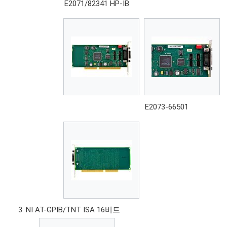
E2071/82341 HP-IB
E2073-66501
NI AT-GPIB/TNT ISA 16비트