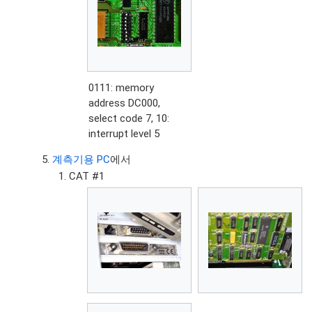
0111: memory
address DC000,
select code 7, 10:
interrupt level 5
계측기용 PC
에서
CAT #1