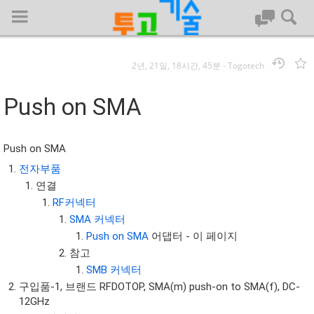
2년, 21일, 18시간, 45분
-
Togotech
로그인
Push on SMA
대문
Push on SMA
회사명 :
전자부품
연결
투고기술
RF커넥터
| 대표 : 김명기 | 사업자번호 : 142-08-78939
SMA 커넥터
전화 : 031-8065-5299 | 주소 : (16954)) 경기도 용인시 기흥구 흥덕1
Push on SMA
어댑터 - 이 페이지
로 13, B동(complex동) 1213호(영덕동,흥덕IT밸리)
참고
COPYRIGHT (C) 투고기술 ALL RIGHTS RESEVED
SMB 커넥터
투고기술 위키 저작권
구입품-1, 브랜드 RFDOTOP, SMA(m) push-on to SMA(f), DC-
12GHz