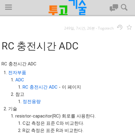
249일, 7시간, 26분
-
Togotech
로그인
RC 충전시간 ADC
대문
RC 충전시간 ADC
회사명 :
전자부품
ADC
투고기술
RC 충전시간 ADC
- 이 페이지
| 대표 : 김명기 | 사업자번호 : 142-08-78939
참고
전화 : 031-8065-5299 | 주소 : (16954)) 경기도 용인시 기흥구 흥덕1
정전용량
로 13, B동(complex동) 1213호(영덕동,흥덕IT밸리)
기술
COPYRIGHT (C) 투고기술 ALL RIGHTS RESEVED
resistor-capacitor(RC) 회로를 사용한다.
투고기술 위키 저작권
C값 측정은 표준 C와 비교한다.
R값 측정은 표준 R과 비교한다.