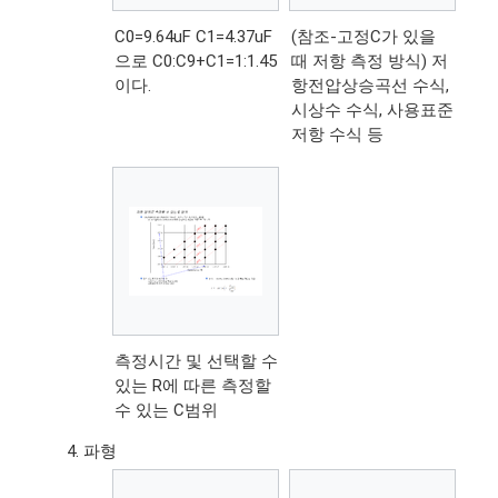
C0=9.64uF C1=4.37uF
(참조-고정C가 있을
으로 C0:C9+C1=1:1.45
때 저항 측정 방식) 저
이다.
항전압상승곡선 수식,
시상수 수식, 사용표준
저항 수식 등
측정시간 및 선택할 수
있는 R에 따른 측정할
수 있는 C범위
파형