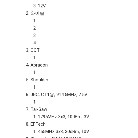
12V
와이솔
CQT
Abracon
Shoulder
JRC, CT1용, 914.5MHz, 7.5V
Tai-Saw
1795MHz 3x3, 10dBm, 3V
EFTech
455MHz 3x3, 30dBm, 10V