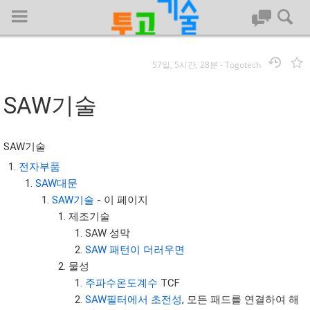
57일, 5시간, 28분
-
Togotech
로그인
SAW기술
대문
SAW기술
회사명 :
전자부품
SAW대문
투고기술
SAW기술
- 이 페이지
| 대표 : 김명기 | 사업자번호 : 142-08-78939
제조기술
전화 : 031-8065-5299 | 주소 : (16954)) 경기도 용인시 기흥구 흥덕1
SAW 성막
로 13, B동(complex동) 1213호(영덕동,흥덕IT밸리)
SAW 패턴이 더러우면
COPYRIGHT (C) 투고기술 ALL RIGHTS RESEVED
물성
투고기술 위키 저작권
주파수온도계수
TCF
SAW필터에서 초전성
, 모든 패드를 연결하여 해