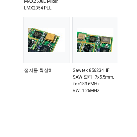
MAX2538E Mixer,
LMX2354 PLL
접지를 확실히
Sawtek 856234. IF
SAW 필터, 7x5.5mm,
fc=183.6MHz
BW=1.26MHz