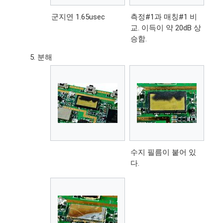
군지연 1.65usec
측정#1과 매칭#1 비
교. 이득이 약 20dB 상
승함.
분해
수지 필름이 붙어 있
다.