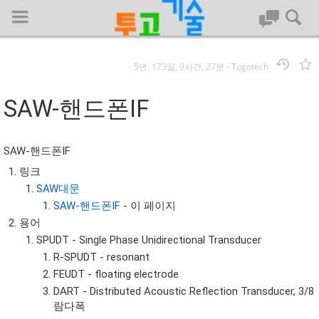
5년, 173일, 9시간, 27분
-
Togotech
로그인
SAW-핸드폰IF
대문
SAW-핸드폰IF
회사명 :
링크
SAW대문
투고기술
SAW-핸드폰IF
- 이 페이지
| 대표 : 김명기 | 사업자번호 : 142-08-78939
용어
전화 : 031-8065-5299 | 주소 : (16954)) 경기도 용인시 기흥구 흥덕1
SPUDT - Single Phase Unidirectional Transducer
로 13, B동(complex동) 1213호(영덕동,흥덕IT밸리)
R-SPUDT - resonant
COPYRIGHT (C) 투고기술 ALL RIGHTS RESEVED
FEUDT - floating electrode
투고기술 위키 저작권
DART - Distributed Acoustic Reflection Transducer, 3/8
람다폭