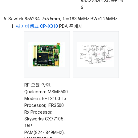
85G2V5201SC.WET6.
6
Sawtek 856234. 7x5.5mm, fc=183.6MHz BW=1.26MHz
싸이버뱅크 CP-X310
PDA 폰에서
RF 모듈 앞면,
Qualcomm MSM5500
Modem, RFT3100 Tx
Processor, IFR3500
Rx Processor,
Skyworks CX77105-
16P
PAM(824~849MHz),