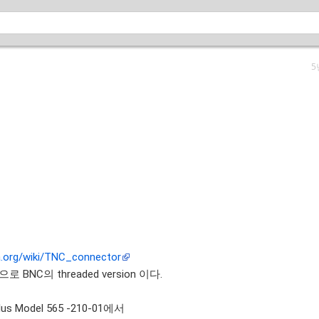
5
지
ia.org/wiki/TNC_connector
n 으로 BNC의 threaded version 이다.
arplus Model 565 -210-01에서