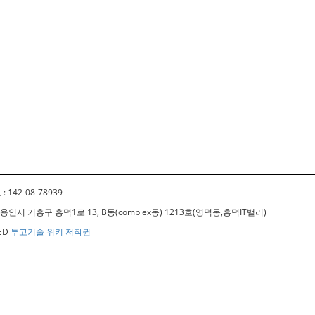
 142-08-78939
경기도 용인시 기흥구 흥덕1로 13, B동(complex동) 1213호(영덕동,흥덕IT밸리)
VED
투고기술 위키 저작권