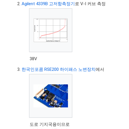
Agilent 4339B 고저항측정기
로 V-I 커브 측정
38V
한국인포콤 RSE200 하이패스 노변장치
에서
도로 기지국용이므로