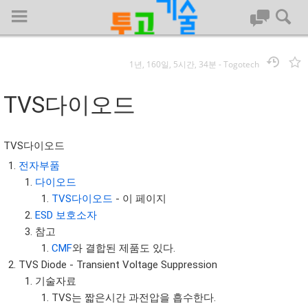
1년, 160일, 5시간, 34분
-
Togotech
로그인
TVS다이오드
대문
TVS다이오드
회사명 :
전자부품
다이오드
투고기술
TVS다이오드
- 이 페이지
| 대표 : 김명기 | 사업자번호 : 142-08-78939
ESD 보호소자
전화 : 031-8065-5299 | 주소 : (16954)) 경기도 용인시 기흥구 흥덕1
참고
로 13, B동(complex동) 1213호(영덕동,흥덕IT밸리)
CMF
와 결합된 제품도 있다.
COPYRIGHT (C) 투고기술 ALL RIGHTS RESEVED
TVS Diode - Transient Voltage Suppression
투고기술 위키 저작권
기술자료
TVS는 짧은시간 과전압을 흡수한다.