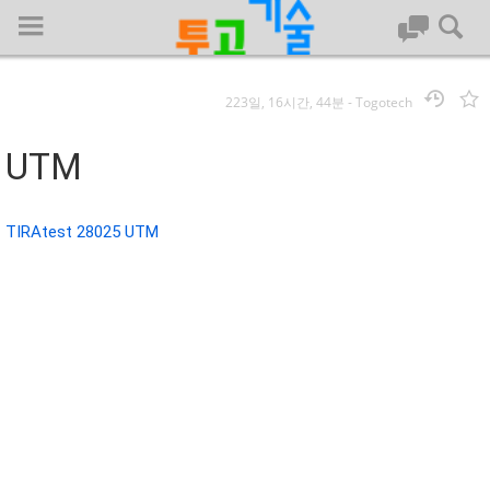
223일, 16시간, 44분
-
Togotech
로그인
UTM
대문
TIRAtest 28025 UTM
회사명 :
투고기술
| 대표 : 김명기 | 사업자번호 : 142-08-78939
전화 : 031-8065-5299 | 주소 : (16954)) 경기도 용인시 기흥구 흥덕1
로 13, B동(complex동) 1213호(영덕동,흥덕IT밸리)
COPYRIGHT (C) 투고기술 ALL RIGHTS RESEVED
투고기술 위키 저작권