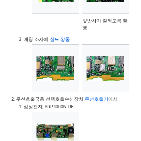
빛반사가 잘되도록 촬
영
매칭 소자에
실드 깡통
무선호출국용 선택호출수신장치
무선호출기
에서
삼성전자, SRP4000N-RF