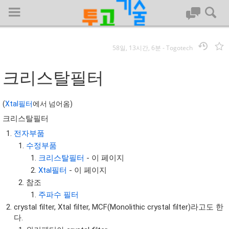
58일, 13시간, 6분
-
Togotech
로그인
크리스탈필터
대문
(
Xtal필터
에서 넘어옴)
크리스탈필터
회사명 :
전자부품
투고기술
수정부품
| 대표 : 김명기 | 사업자번호 : 142-08-78939
크리스탈필터
- 이 페이지
전화 : 031-8065-5299 | 주소 : (16954)) 경기도 용인시 기흥구 흥덕1
Xtal필터
- 이 페이지
로 13, B동(complex동) 1213호(영덕동,흥덕IT밸리)
참조
COPYRIGHT (C) 투고기술 ALL RIGHTS RESEVED
주파수 필터
투고기술 위키 저작권
crystal filter, Xtal filter, MCF(Monolithic crystal filter)라고도 한
다.